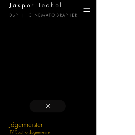
Jasper Techel
DoP | CINEMATOGRAPHER
Jägermeister
TV Spot for Jägermeister